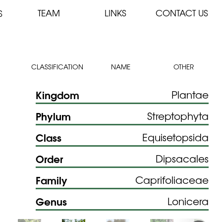
TEAM
LINKS
CONTACT US
S
CLASSIFICATION
NAME
OTHER
Kingdom
Plantae
Phylum
Streptophyta
Class
Equisetopsida
Order
Dipsacales
Family
Caprifoliaceae
Genus
Lonicera