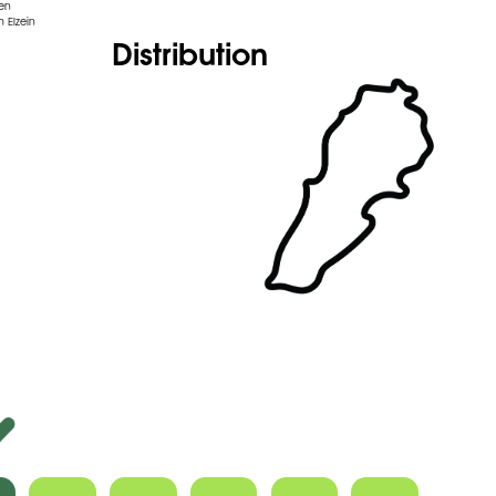
den
 Elzein
Distribution