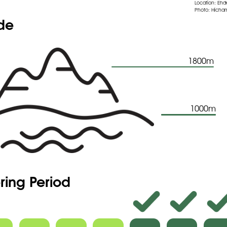
Location: Eh
Photo: Hicham
 to visit the seeds database
ude
1800m
1000m
ring Period