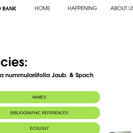
D BANK
HOME
HAPPENING
ABOUT U
cies:
a nummulariifolia Jaub. & Spach
NAMES
n name:
Chèvrefeuille à feuilles nummulaires
BIBLIOGRAPHIC REFERENCES
Nummular-leaved honeysuckle
 name:
لونيسرة نقدية الورق، زهر العسل مخملي،
ECOLOGY