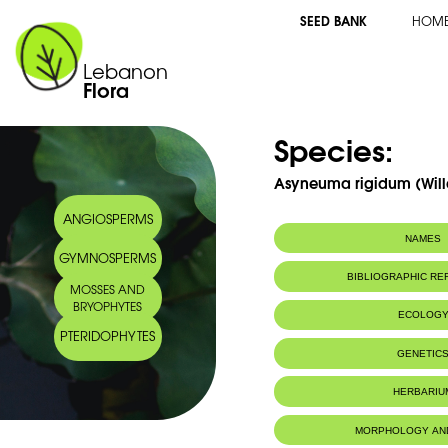
SEED BANK
HOM
Lebanon
Flora
Species:
Asyneuma rigidum (Will
ANGIOSPERMS
NAMES
GYMNOSPERMS
Arabic name:
اسينمة قاسية
BIBLIOGRAPHIC R
MOSSES AND
BRYOPHYTES
ECOLOG
PTERIDOPHYTES
Habitat :
Montagnes.
GENETIC
HERBARIU
MORPHOLOGY AN