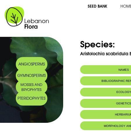
SEED BANK
HOM
Lebanon
Flora
Species:
Aristolochia scabridula B
ANGIOSPERMS
NAMES
GYMNOSPERMS
Arabic name:
زراوند أخيرش
BIBLIOGRAPHIC R
MOSSES AND
BRYOPHYTES
ECOLOG
PTERIDOPHYTES
Endemic to:
Lebanon and 
GENETIC
Habitat :
Collines roch
HERBARIU
MORPHOLOGY AN