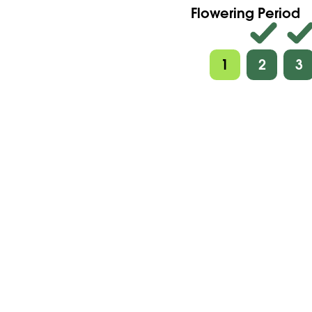
Flowering Period
1
2
3