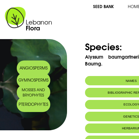
SEED BANK
HOM
Lebanon
Flora
Species:
Alyssum baumgartne
Baumg.
ANGIOSPERMS
GYMNOSPERMS
NAMES
MOSSES AND
Common name:
Alysson de Bum
BIBLIOGRAPHIC R
BRYOPHYTES
Arabic name:
الوسن بمغرتنر
PTERIDOPHYTES
ECOLOG
Habitat :
Montagnes
GENETIC
HERBARIU