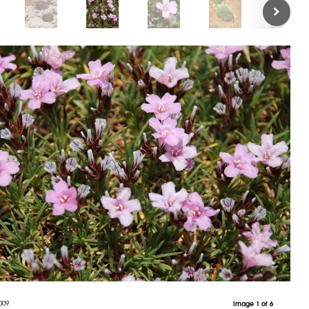
009
Image 1 of 6