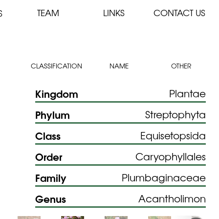
TEAM
LINKS
CONTACT US
S
CLASSIFICATION
NAME
OTHER
Kingdom
Plantae
Phylum
Streptophyta
Class
Equisetopsida
Order
Caryophyllales
Family
Plumbaginaceae
Genus
Acantholimon