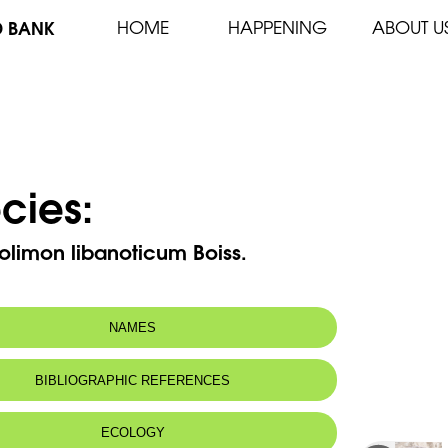
D BANK
HOME
HAPPENING
ABOUT U
cies:
olimon libanoticum Boiss.
NAMES
m(s):
Acantholimon caryophyllaceum var.
BIBLIOGRAPHIC REFERENCES
brachystachium Boiss.
n name:
Acantholimon du Liban
ECOLOGY