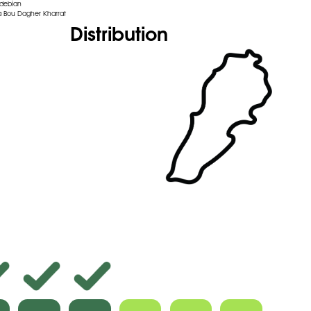
rdebian
 Bou Dagher Kharrat
Distribution