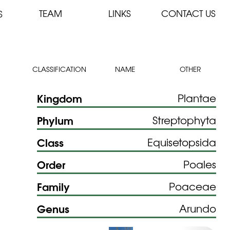
TEAM
LINKS
CONTACT US
S
CLASSIFICATION
NAME
OTHER
Kingdom
Plantae
Phylum
Streptophyta
Class
Equisetopsida
Order
Poales
Family
Poaceae
Genus
Arundo