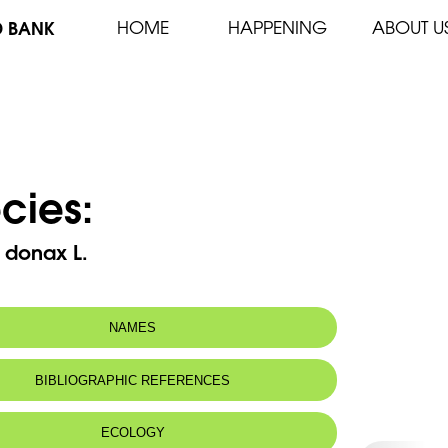
D BANK
HOME
HAPPENING
ABOUT U
cies:
 donax L.
NAMES
n name:
La canne de Provence - Giant reed
BIBLIOGRAPHIC REFERENCES
ECOLOGY