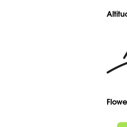
-Paléa bie
-Pas de c
Altit
Flowe