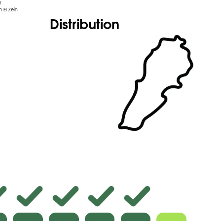
l
 El Zein
Distribution