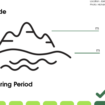
n plus courte.
Location: Jbei
Photo: Hicham
aryopses.
ude
m
m
ring Period