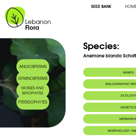
SEED BANK
HOM
Lebanon
Flora
Species:
Anemone blanda Schott
ANGIOSPERMS
NAMES
GYMNOSPERMS
Common name:
Anémone char
BIBLIOGRAPHIC R
MOSSES AND
Arabic name:
شقَار فتَان
BRYOPHYTES
ECOLOG
PTERIDOPHYTES
Endemic to:
The east Medi
GENETIC
Habitat :
Terrains roc
IUCN threat status:
Genome size:
EMR
32.12 pg/
HERBARIU
MORPHOLOGY AN