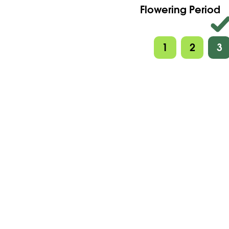
Flowering Period
1
2
3