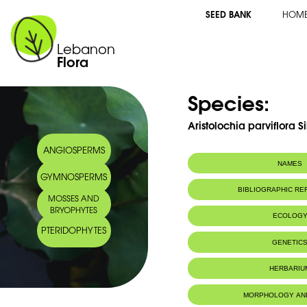
SEED BANK
HOM
Lebanon
Flora
Species:
Aristolochia parviflora S
ANGIOSPERMS
NAMES
GYMNOSPERMS
BIBLIOGRAPHIC R
MOSSES AND
BRYOPHYTES
ECOLOG
PTERIDOPHYTES
Endemic to:
The east Medi
GENETIC
HERBARIU
MORPHOLOGY AN