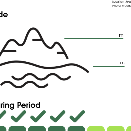
Location: Jez
Photo: Magda
aineux prolongés par un style long.
ude
m
m
ring Period