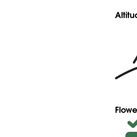
foncé.
-Akènes l
Altit
Flowe