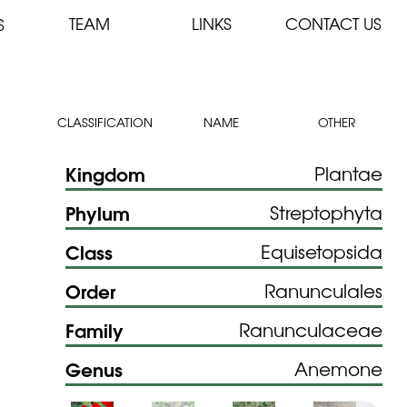
TEAM
LINKS
CONTACT US
S
CLASSIFICATION
NAME
OTHER
Kingdom
Plantae
Phylum
Streptophyta
Class
Equisetopsida
Order
Ranunculales
Family
Ranunculaceae
Genus
Anemone