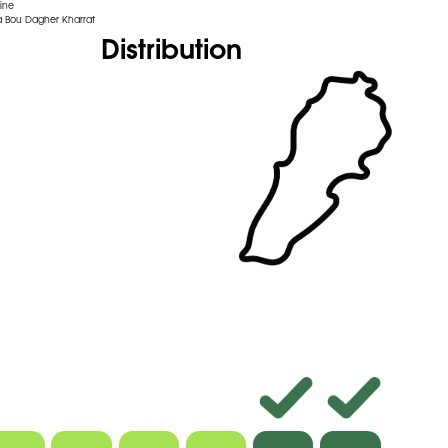
zine
 Bou Dagher Kharrat
Distribution