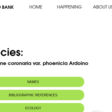
D BANK
HOME
HAPPENING
ABOUT U
cies:
e coronaria var. phoenicia Ardoino
NAMES
 name:
BIBLIOGRAPHIC REFERENCES
ECOLOGY