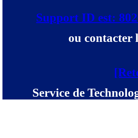
Support ID est: 8
ou contacter 
[Ret
Service de Technolog