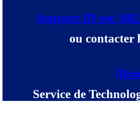
Support ID est: 8
ou contacter 
[Ret
Service de Technolog