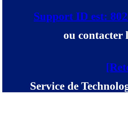
Support ID est: 8
ou contacter 
[Ret
Service de Technolog