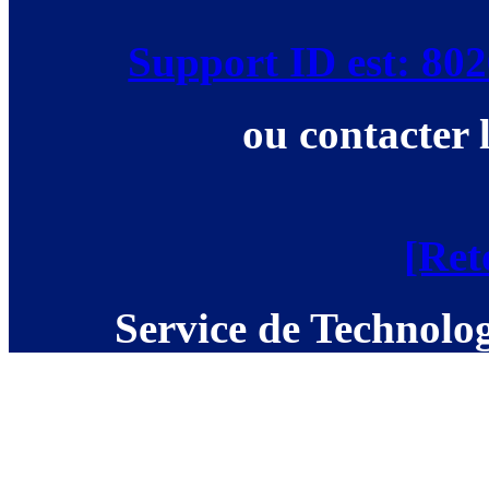
Support ID est: 8
ou contacter 
[Ret
Service de Technolog