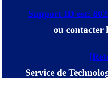
Support ID est: 8
ou contacter 
[Ret
Service de Technolog