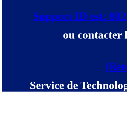
Support ID est: 8
ou contacter 
[Ret
Service de Technolog