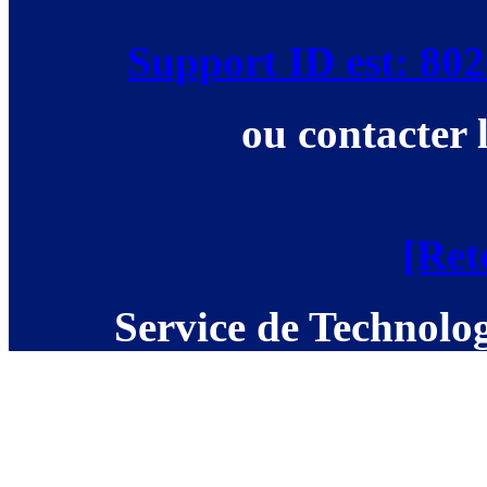
Support ID est: 8
ou contacter 
[Ret
Service de Technolog