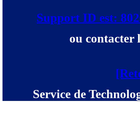
Support ID est: 8
ou contacter 
[Ret
Service de Technolog