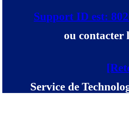
Support ID est: 8
ou contacter 
[Ret
Service de Technolog