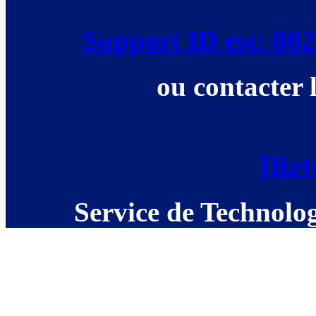
Support ID est: 8
ou contacter 
[Ret
Service de Technolog