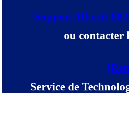
Support ID est: 8
ou contacter 
[Ret
Service de Technolog