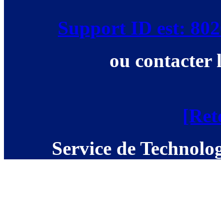
Support ID est: 8
ou contacter 
[Ret
Service de Technolog