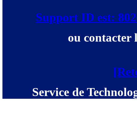
Support ID est: 8
ou contacter 
[Ret
Service de Technolog