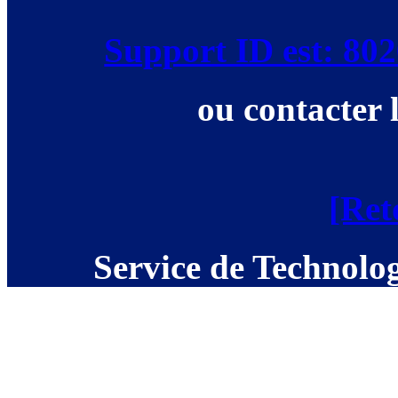
Support ID est: 8
ou contacter 
[Ret
Service de Technolog