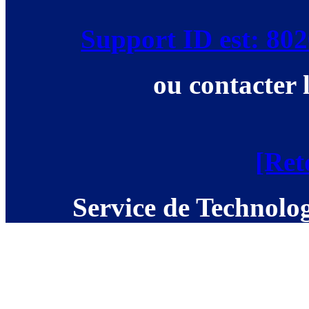
Support ID est: 8
ou contacter 
[Ret
Service de Technolog