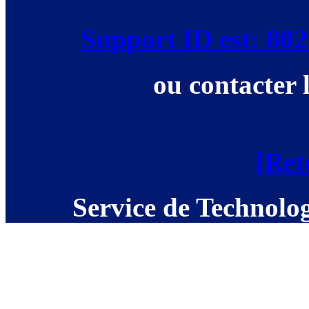
Support ID est: 8
ou contacter 
[Ret
Service de Technolog