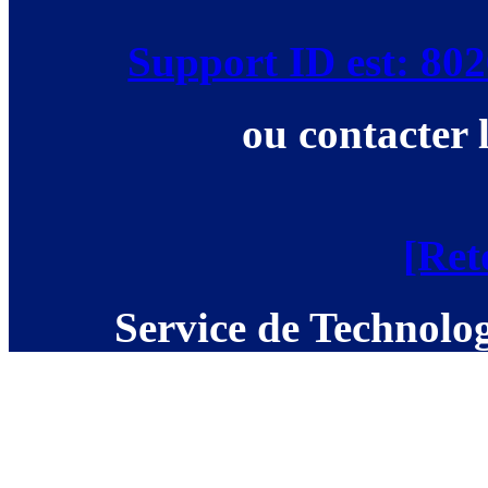
Support ID est: 8
ou contacter 
[Ret
Service de Technolog