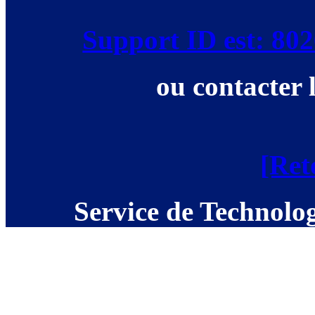
Support ID est: 8
ou contacter 
[Ret
Service de Technolog