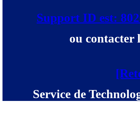
Support ID est: 8
ou contacter 
[Ret
Service de Technolog