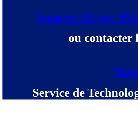
Support ID est: 8
ou contacter 
[Ret
Service de Technolog