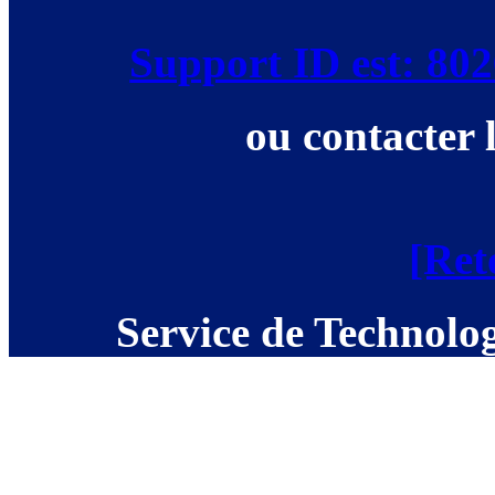
Support ID est: 8
ou contacter 
[Ret
Service de Technolog