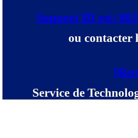
Support ID est: 8
ou contacter 
[Ret
Service de Technolog