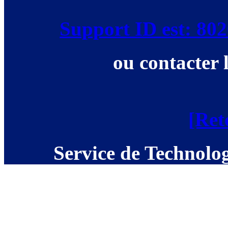
Support ID est: 8
ou contacter 
[Ret
Service de Technolog