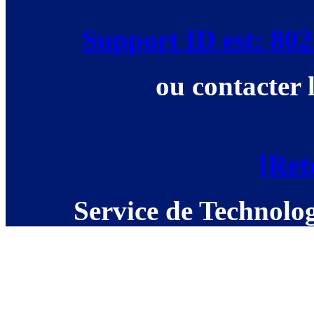
Support ID est: 8
ou contacter 
[Ret
Service de Technolog