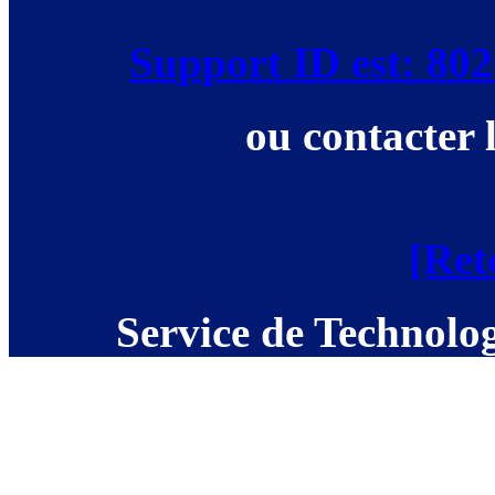
Support ID est: 8
ou contacter 
[Ret
Service de Technolog