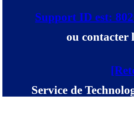
Support ID est: 8
ou contacter 
[Ret
Service de Technolog