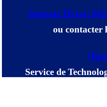
Support ID est: 8
ou contacter 
[Ret
Service de Technolog