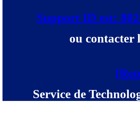
Support ID est: 8
ou contacter 
[Ret
Service de Technolog