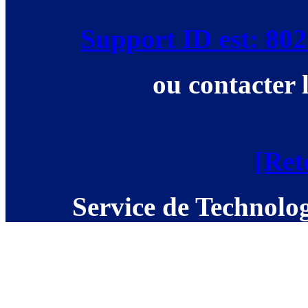
Support ID est: 8
ou contacter 
[Ret
Service de Technolog