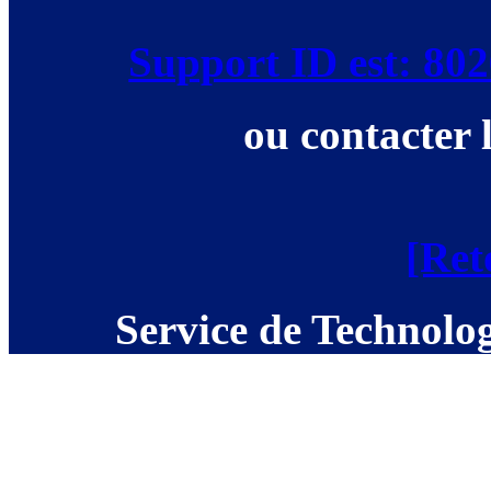
Support ID est: 8
ou contacter 
[Ret
Service de Technolog