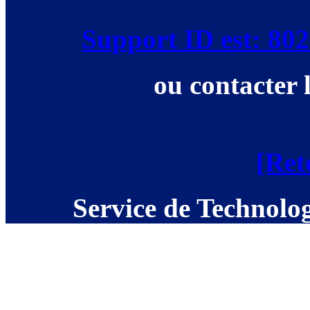
Support ID est: 8
ou contacter 
[Ret
Service de Technolog