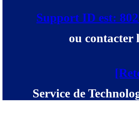
Support ID est: 8
ou contacter 
[Ret
Service de Technolog